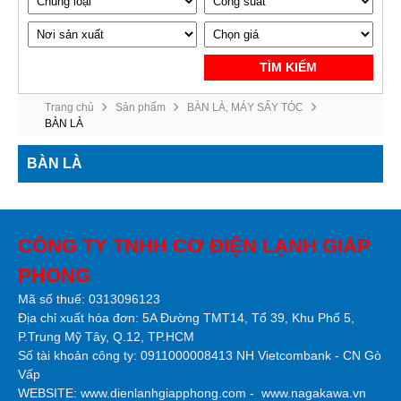
TÌM KIẾM
Trang chủ
Sản phẩm
BÀN LÀ, MÁY SẤY TÓC
BÀN LÀ
BÀN LÀ
CÔNG TY TNHH CƠ ĐIỆN LẠNH GIÁP
PHONG
Mã số thuế: 0313096123
Địa chỉ xuất hóa đơn: 5A Đường TMT14, Tổ 39, Khu Phố 5,
P.Trung Mỹ Tây, Q.12, TP.HCM
Số tài khoản công ty:
0911000008413 NH Vietcombank - CN Gò
Vấp
WEBSITE:
www.dienlanhgiapphong.com
-
www.nagakawa.vn