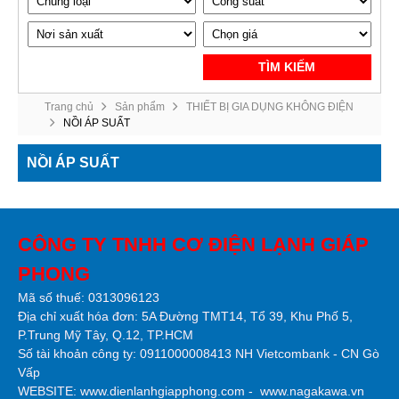
TÌM KIẾM
Trang chủ
Sản phẩm
THIẾT BỊ GIA DỤNG KHÔNG ĐIỆN
NỒI ÁP SUẤT
NỒI ÁP SUẤT
CÔNG TY TNHH CƠ ĐIỆN LẠNH GIÁP
PHONG
Mã số thuế: 0313096123
Địa chỉ xuất hóa đơn: 5A Đường TMT14, Tổ 39, Khu Phố 5,
P.Trung Mỹ Tây, Q.12, TP.HCM
Số tài khoản công ty:
0911000008413 NH Vietcombank - CN Gò
Vấp
WEBSITE:
www.dienlanhgiapphong.com
-
www.nagakawa.vn