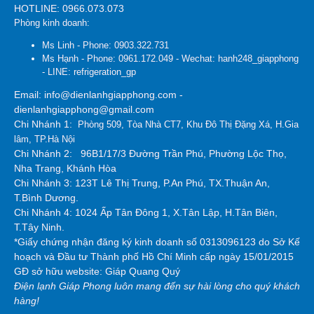
HOTLINE: 0966.073.073
Phòng kinh doanh:
Ms Linh - Phone: 0903.322.731
Ms Hạnh - Phone: 0961.172.049 - Wechat: hanh248_giapphong
- LINE: refrigeration_gp
Email: info@dienlanhgiapphong.com -
dienlanhgiapphong@gmail.com
Chi Nhánh 1:
Phòng 509, Tòa Nhà CT7, Khu Đô Thị Đặng Xá, H.Gia
lâm, TP.Hà Nội
Chi Nhánh 2:
96B1/17/3 Đường Trần Phú, Phường Lộc Thọ,
Nha Trang, Khánh Hòa
Chi Nhánh 3: 123T Lê Thị Trung, P.An Phú, TX.Thuận An,
T.Bình Dương.
Chi Nhánh 4: 1024 Ấp Tân Đông 1, X.Tân Lập, H.Tân Biên,
T.Tây Ninh.
*Giấy chứng nhận đăng ký kinh doanh số 0313096123 do Sở Kế
hoạch và Đầu tư Thành phố Hồ Chí Minh cấp ngày 15/01/2015
GĐ sở hữu website: Giáp Quang Quý
Điện lạnh Giáp Phong luôn mang đến sự hài lòng cho quý khách
hàng!