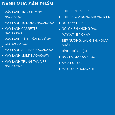
DANH MỤC SẢN PHẨM
THIẾT BỊ NHÀ BẾP
MÁY LẠNH TREO TƯỜNG
NAGAKAWA
THIẾT BỊ GIA DỤNG KHÔNG ĐIỆN
MÁY LẠNH TỦ ĐỨNG NAGAKAWA
NỒI CƠM ĐIỆN
MÁY LẠNH CASSETTE
NỒI CHIÊN KHÔNG DẦU
NAGAKAWA
MÁY XAY, ÉP CHẬM
MÁY LẠNH DẤU TRẦN NỐI ỐNG
BẾP NƯỚNG, LẨU ĐIỆN, NỒI ÁP
GIÓ NAGAKAWA
SUẤT
vn
MÁY LẠNH ÁP TRẦN NAGAKAWA
BÌNH THỦY ĐIỆN
MÁY LẠNH MULTI NAGAKAWA
BÀN LÀ, MÁY SẤY TÓC
MÁY LẠNH TRUNG TÂM VRF
ẤM SIÊU TỐC
NAGAKAWA
MÁY LỌC KHÔNG KHÍ