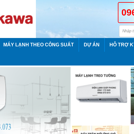
09
MÁY LẠNH THEO CÔNG SUẤT
DỰ ÁN
HỖ TRỢ K