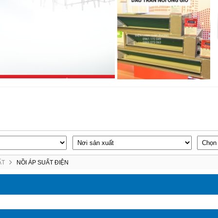
ẤT
NỒI ÁP SUẤT ĐIỆN