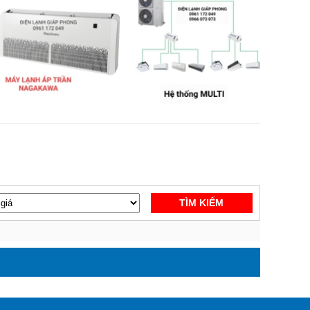
TÌM KIẾM