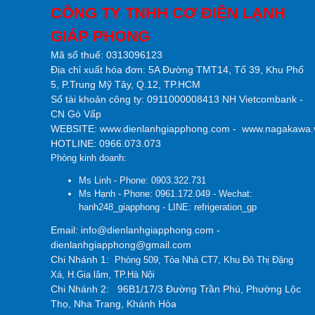
CÔNG TY TNHH CƠ ĐIỆN LẠNH
GIÁP PHONG
Mã số thuế: 0313096123
Địa chỉ xuất hóa đơn: 5A Đường TMT14, Tổ 39, Khu Phố
5, P.Trung Mỹ Tây, Q.12, TP.HCM
Số tài khoản công ty:
0911000008413 NH Vietcombank -
CN Gò Vấp
WEBSITE:
www.dienlanhgiapphong.com
-
www.nagakawa.
HOTLINE: 0966.073.073
Phòng kinh doanh:
Ms Linh - Phone: 0903.322.731
Ms Hạnh - Phone: 0961.172.049 - Wechat:
hanh248_giapphong - LINE: refrigeration_gp
Email: info@dienlanhgiapphong.com -
dienlanhgiapphong@gmail.com
Chi Nhánh 1:
Phòng 509, Tòa Nhà CT7, Khu Đô Thị Đặng
Xá, H.Gia lâm, TP.Hà Nội
Chi Nhánh 2:
96B1/17/3 Đường Trần Phú, Phường Lộc
Thọ, Nha Trang, Khánh Hòa