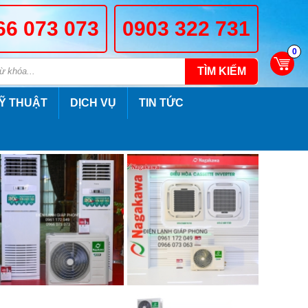
66 073 073
0903 322 731
0
TÌM KIẾM
Ỹ THUẬT
DỊCH VỤ
TIN TỨC