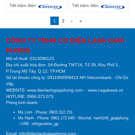
Tiết kiệm điện:
Tiết kiệm điện:
1
2
›
»
CÔNG TY TNHH CƠ ĐIỆN LẠNH GIÁP
PHONG
Mã số thuế: 0313096123
Địa chỉ xuất hóa đơn: 5A Đường TMT14, Tổ 39, Khu Phố 5,
P.Trung Mỹ Tây, Q.12, TP.HCM
Số tài khoản công ty:
0911000008413 NH Vietcombank - CN Gò
Vấp
WEBSITE:
www.dienlanhgiapphong.com
-
www.nagakawa.vn
HOTLINE: 0966.073.073
Phòng kinh doanh:
Ms Linh - Phone: 0903.322.731
Ms Hạnh - Phone: 0961.172.049 - Wechat: hanh248_giapphong
- LINE: refrigeration_gp
Email: info@dienlanhgiapphong.com -