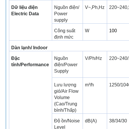
Dữ liệu điện
Nguồn điện/
V~,Ph,Hz
220~240,
Electric Data
Power
supply
Công suất
W
100
định mức
Dàn lạnh/ Indoor
Đặc
Nguồn
V/Ph/Hz
220~240/
tính/Performance
điện/Power
Supply
Lưu lượng
m³/h
1250/104
gió/Air Flow
Volume
(Cao/Trung
bình/Thấp)
Độ ồn/Noise
dB(A)
38/34/30
Level