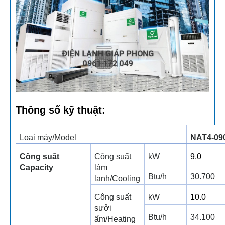
Thông số kỹ thuật:
Loại máy/Model
NAT4-09
Công suất
Công suất
kW
9.0
Capacity
làm
Btu/h
30.700
lạnh/Cooling
Công suất
kW
10.0
sưởi
Btu/h
34.100
ấm/Heating