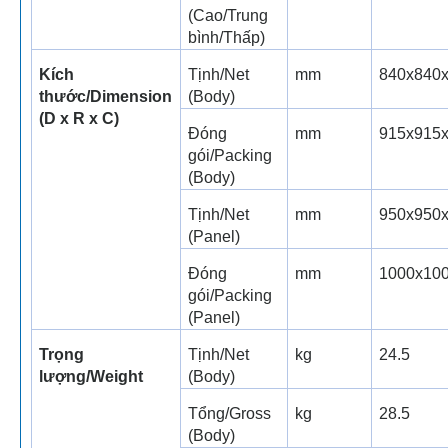
(Cao/Trung
bình/Thấp)
Kích
Tịnh/Net
mm
840x840
thước/Dimension
(Body)
(D x R x C)
Đóng
mm
915x915
gói/Packing
(Body)
Tịnh/Net
mm
950x950
(Panel)
Đóng
mm
1000x10
gói/Packing
(Panel)
Trọng
Tịnh/Net
kg
24.5
lượng/Weight
(Body)
Tổng/Gross
kg
28.5
(Body)