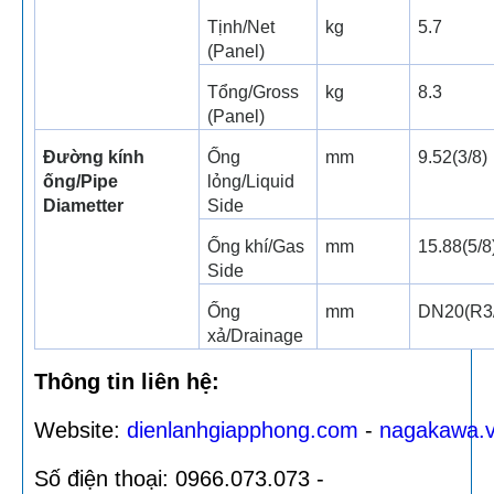
Tịnh/Net
kg
5.7
(Panel)
Tổng/Gross
kg
8.3
(Panel)
Đường kính
Ống
mm
9.52(3/8)
ống/Pipe
lỏng/Liquid
Diametter
Side
Ống khí/Gas
mm
15.88(5/8
Side
Ống
mm
DN20(R3/
xả/Drainage
Thông tin liên hệ:
Website:
dienlanhgiapphong.com
-
nagakawa.
Số điện thoại: 0966.073.073 -