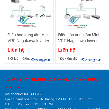
Điều hòa trung tâm Mini
Điều hòa trung tâm Mini
VRF Nagakawa Inverter
VRF Nagakawa Inverter
2 chiều NAMU-
2 chiều NAMU-H80U01
Liên hệ
Liên hệ
H125U01 4.5HP
3HP
Tiết kiệm điện:
Tiết kiệm điện:
CÔNG TY TNHH CƠ ĐIỆN LẠNH GIÁP
PHONG
Mã số thuế: 0313096123
Địa chỉ xuất hóa đơn: 5A Đường TMT14, Tổ 39, Khu Phố 5,
P.Trung Mỹ Tây, Q.12, TP.HCM