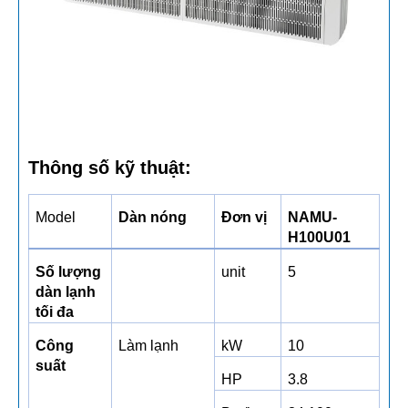
Thông số kỹ thuật:
Model
Dàn nóng
Đơn vị
NAMU-
H100U01
Số lượng
unit
5
dàn lạnh
tối đa
Công
Làm lạnh
kW
10
suất
HP
3.8