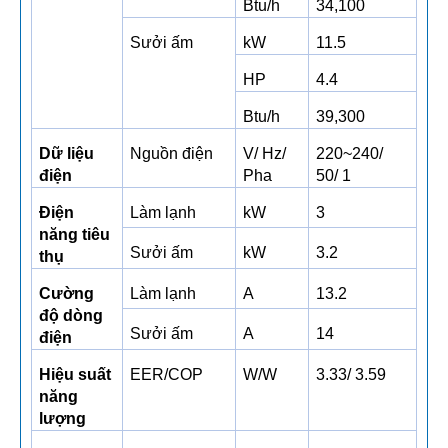
Btu/h
34,100
Sưởi ấm
kW
11.5
HP
4.4
Btu/h
39,300
Dữ liệu
Nguồn điện
V/ Hz/
220~240/
điện
Pha
50/ 1
Điện
Làm lạnh
kW
3
năng tiêu
Sưởi ấm
kW
3.2
thụ
Cường
Làm lạnh
A
13.2
độ dòng
Sưởi ấm
A
14
điện
Hiệu suất
EER/COP
W/W
3.33/ 3.59
năng
lượng