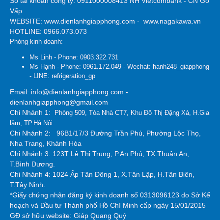
Số tài khoản công ty:
0911000008413 NH Vietcombank - CN Gò
Vấp
WEBSITE:
www.dienlanhgiapphong.com
-
www.nagakawa.vn
HOTLINE: 0966.073.073
Phòng kinh doanh:
Ms Linh - Phone: 0903.322.731
Ms Hạnh - Phone: 0961.172.049 - Wechat: hanh248_giapphong
- LINE: refrigeration_gp
Email: info@dienlanhgiapphong.com -
dienlanhgiapphong@gmail.com
Chi Nhánh 1:
Phòng 509, Tòa Nhà CT7, Khu Đô Thị Đặng Xá, H.Gia
lâm, TP.Hà Nội
Chi Nhánh 2:
96B1/17/3 Đường Trần Phú, Phường Lộc Thọ,
Nha Trang, Khánh Hòa
Chi Nhánh 3: 123T Lê Thị Trung, P.An Phú, TX.Thuận An,
T.Bình Dương.
Chi Nhánh 4: 1024 Ấp Tân Đông 1, X.Tân Lập, H.Tân Biên,
T.Tây Ninh.
*Giấy chứng nhận đăng ký kinh doanh số 0313096123 do Sở Kế
hoạch và Đầu tư Thành phố Hồ Chí Minh cấp ngày 15/01/2015
GĐ sở hữu website: Giáp Quang Quý