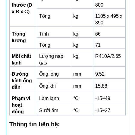
thước (D
800
x R x C)
Tổng
kg
1105 x 495 x
890
Trọng
Tịnh
kg
66
lượng
Tổng
kg
71
Môi chất
Lượng nạp
kg
R410A/2.65
lạnh
gas
Đường
Ống lỏng
mm
9.52
kính ống
Ống khí
mm
15.88
dẫn
Phạm vi
Làm lạnh
°C
-15~49
hoạt
Sưởi ấm
°C
-15~27
động
Thông tin liên hệ: