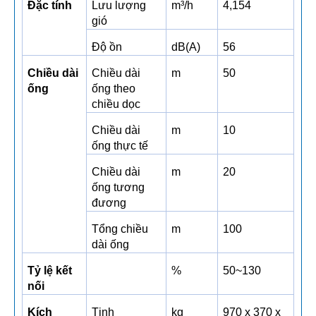
Đặc tính
Lưu lượng
m³/h
4,154
gió
Độ ồn
dB(A)
56
Chiều dài
Chiều dài
m
50
ống
ống theo
chiều dọc
Chiều dài
m
10
ống thực tế
Chiều dài
m
20
ống tương
đương
Tổng chiều
m
100
dài ống
Tỷ lệ kết
%
50~130
nối
Kích
Tịnh
kg
970 x 370 x