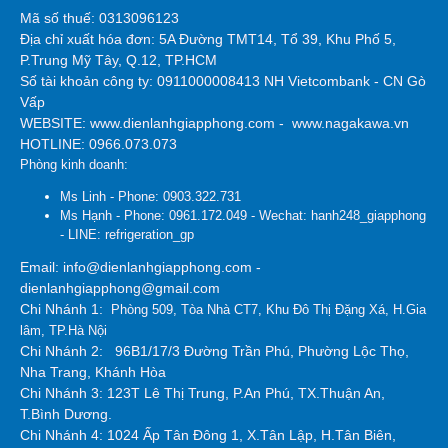
Mã số thuế: 0313096123
Địa chỉ xuất hóa đơn: 5A Đường TMT14, Tổ 39, Khu Phố 5,
P.Trung Mỹ Tây, Q.12, TP.HCM
Số tài khoản công ty:
0911000008413 NH Vietcombank - CN Gò
Vấp
WEBSITE:
www.dienlanhgiapphong.com
-
www.nagakawa.vn
HOTLINE: 0966.073.073
Phòng kinh doanh:
Ms Linh - Phone: 0903.322.731
Ms Hạnh - Phone: 0961.172.049 - Wechat: hanh248_giapphong
- LINE: refrigeration_gp
Email: info@dienlanhgiapphong.com -
dienlanhgiapphong@gmail.com
Chi Nhánh 1:
Phòng 509, Tòa Nhà CT7, Khu Đô Thị Đặng Xá, H.Gia
lâm, TP.Hà Nội
Chi Nhánh 2:
96B1/17/3 Đường Trần Phú, Phường Lộc Thọ,
Nha Trang, Khánh Hòa
Chi Nhánh 3: 123T Lê Thị Trung, P.An Phú, TX.Thuận An,
T.Bình Dương.
Chi Nhánh 4: 1024 Ấp Tân Đông 1, X.Tân Lập, H.Tân Biên,