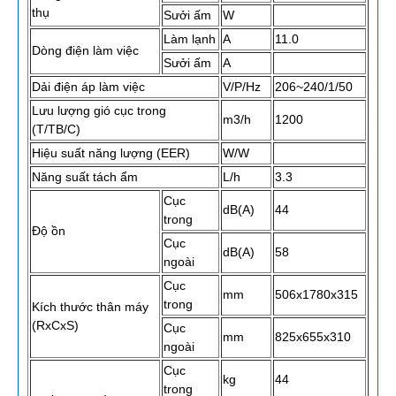
thụ
Sưởi ấm
W
Làm lạnh
A
11.0
Dòng điện làm việc
Sưởi ấm
A
Dải điện áp làm việc
V/P/Hz
206~240/1/50
Lưu lượng gió cục trong
m3/h
1200
(T/TB/C)
Hiệu suất năng lượng (EER)
W/W
Năng suất tách ẩm
L/h
3.3
Cục
dB(A)
44
trong
Độ ồn
Cục
dB(A)
58
ngoài
Cục
mm
506x1780x315
trong
Kích thước thân máy
(RxCxS)
Cục
mm
825x655x310
ngoài
Cục
kg
44
trong