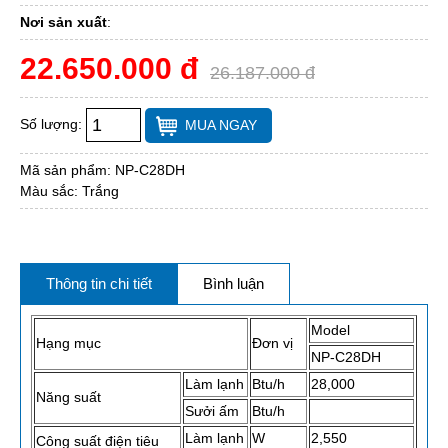
Nơi sản xuất
:
22.650.000 đ
26.187.000 đ
Số lượng:
MUA NGAY
Mã sản phẩm:
NP-C28DH
Màu sắc: Trắng
Thông tin chi tiết
Bình luận
Model
Hạng mục
Đơn vị
NP-C28DH
Làm lạnh
Btu/h
28,000
Năng suất
Sưởi ấm
Btu/h
Làm lạnh
W
2,550
Công suất điện tiêu