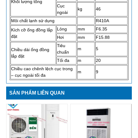
Khối lượng tổng
Cục
kg
46
ngoài
Môi chất lạnh sử dụng
R410A
Lỏng
mm
F6.35
Kích cỡ ống đồng lắp
đặt
Hơi
mm
F15.88
Tiêu
m
5
Chiều dài ống đồng
chuẩn
lắp đặt
Tối đa
m
20
Chiều cao chênh lệch cục trong
m
9
– cục ngoài tối đa
SẢN PHẨM LIÊN QUAN