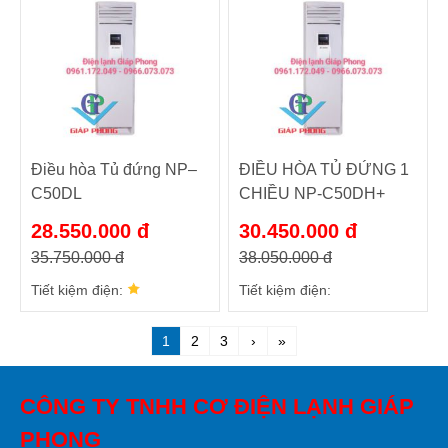
Điều hòa Tủ đứng NP–
ĐIỀU HÒA TỦ ĐỨNG 1
C50DL
CHIỀU NP-C50DH+
28.550.000 đ
30.450.000 đ
35.750.000 đ
38.050.000 đ
Tiết kiệm điện:
Tiết kiệm điện:
1
2
3
›
»
CÔNG TY TNHH CƠ ĐIỆN LẠNH GIÁP
PHONG