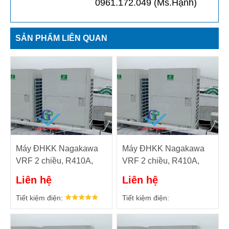
0961.172.049 (Ms.Hạnh)
SẢN PHẨM LIÊN QUAN
Máy ĐHKK Nagakawa
Máy ĐHKK Nagakawa
VRF 2 chiều, R410A,
VRF 2 chiều, R410A,
58HP Model: NAU-
56HP Model: NAU-
Liên hệ
Liên hệ
H1630U01
H1575U01
Tiết kiệm điện:
Tiết kiệm điện: