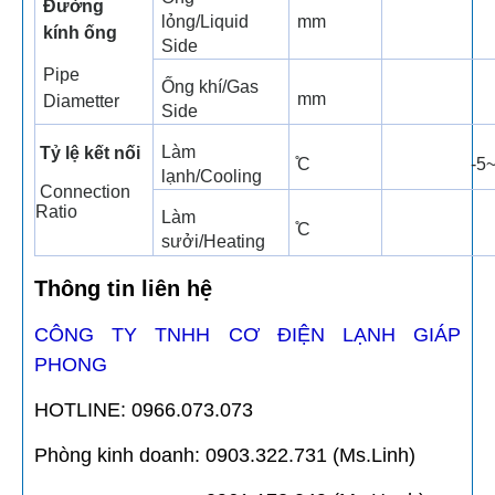
Đường
lỏng/Liquid
mm
kính ống
Side
Pipe
Ống khí/Gas
mm
Diametter
Side
Làm
Tỷ lệ kết nối
̊C
-5
lạnh/Cooling
Connection
Ratio
Làm
̊C
sưởi/Heating
Thông tin liên hệ
CÔNG TY TNHH CƠ ĐIỆN LẠNH GIÁP
PHONG
HOTLINE: 0966.073.073
Phòng kinh doanh: 0903.322.731 (Ms.Linh)