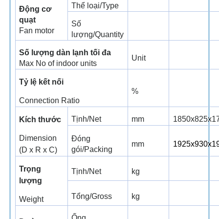
Thể loại/Type
Động cơ
quạt
Số
Fan motor
lượng/Quantity
Số lượng dàn lạnh tối đa
Unit
Max No of indoor units
Tỷ lệ kết nối
%
Connection Ratio
Tịnh/Net
mm
1850x825x1
Kích thước
Dimension
Đóng
mm
1925x930x1
gói/Packing
(D x R x C)
Trọng
Tịnh/Net
kg
lượng
Tổng/Gross
kg
Weight
Ống