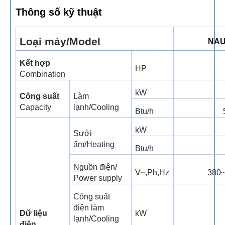
Thông số kỹ thuật
Loại máy/Model
NAU
Kết hợp
HP
Combination
kW
Công suất
Làm
Capacity
lạnh/Cooling
Btu/h
kW
Sưởi
ấm/Heating
Btu/h
Nguồn điện/
V~,Ph,Hz
380~
Power supply
Công suất
điện làm
Dữ liệu
kW
lạnh/Cooling
điện