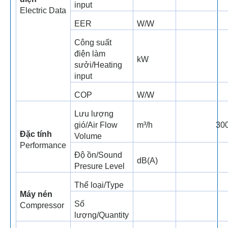
input
Electric Data
EER
W/W
Công suất
điện làm
kW
sưởi/Heating
input
COP
W/W
Lưu lượng
gió/Air Flow
m³/h
30
Đặc tính
Volume
Performance
Độ ồn/Sound
dB(A)
Presure Level
Thể loại/Type
Máy nén
Số
Compressor
lượng/Quantity