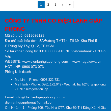
1
2
3
›
»
CÔNG TY TNHH CƠ ĐIỆN LẠNH GIÁP
PHONG
Mã số thuế: 0313096123
Địa chỉ xuất hóa đơn: 5A Đường TMT14, Tổ 39, Khu Phố 5,
P.Trung Mỹ Tây, Q.12, TP.HCM
Số tài khoản công ty:
0911000008413 NH Vietcombank - CN Gò
Vấp
WEBSITE:
www.dienlanhgiapphong.com
-
www.nagakawa.vn
HOTLINE: 0966.073.073
Phòng kinh doanh:
Ms Linh - Phone: 0903.322.731
Ms Hạnh - Phone: 0961.172.049 - Wechat: hanh248_giapphong
- LINE: refrigeration_gp
Email: info@dienlanhgiapphong.com -
dienlanhgiapphong@gmail.com
Chi Nhánh 1:
Phòng 509, Tòa Nhà CT7, Khu Đô Thị Đặng Xá, H.Gia