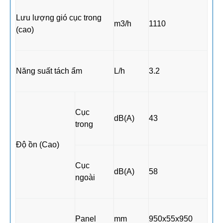
Lưu lượng gió cục trong
m3/h
1110
(cao)
Năng suất tách ẩm
L/h
3.2
Cục
dB(A)
43
trong
Độ ồn (Cao)
Cục
dB(A)
58
ngoài
Panel
mm
950x55x950