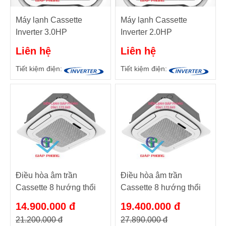
Máy lạnh Cassette
Máy lạnh Cassette
Inverter 3.0HP
Inverter 2.0HP
Nagakawa NIT-
Nagakawa NIT-
Liên hệ
Liên hệ
C28R2U35
C18R2U35
Tiết kiệm điện:
Tiết kiệm điện:
Điều hòa âm trần
Điều hòa âm trần
Cassette 8 hướng thổi
Cassette 8 hướng thổi
NT-C18R1T20
NT-C28R1T20
14.900.000 đ
19.400.000 đ
18000BTU/h 1 chiều
28000BTU/h 1 chiều
21.200.000 đ
27.890.000 đ