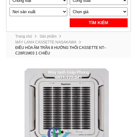
TÌM KIẾM
Trang chủ
Sản phẩm
MÁY LẠNH CASSETTE NAGAKAWA
ĐIỀU HÒA ÂM TRẦN 8 HƯỚNG THỔI CASSETTE NT–
C28R1M03 1 CHIỀU