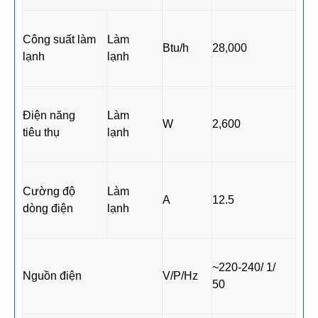
Công suất làm
Làm
Btu/h
28,000
lạnh
lạnh
Điện năng
Làm
W
2,600
tiêu thụ
lạnh
Cường độ
Làm
A
12.5
dòng điện
lạnh
~220-240/ 1/
Nguồn điện
V/P/Hz
50