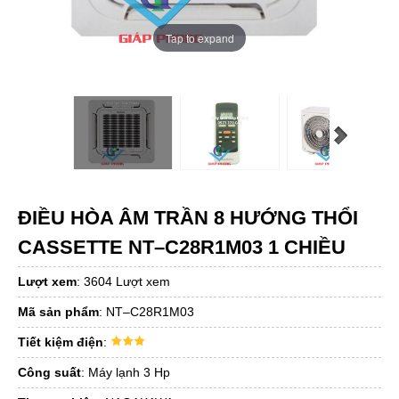
Tap to expand
ĐIỀU HÒA ÂM TRẦN 8 HƯỚNG THỔI
CASSETTE NT–C28R1M03 1 CHIỀU
Lượt xem
:
3604 Lượt xem
Mã sản phẩm
:
NT–C28R1M03
Tiết kiệm điện
:
Công suất
:
Máy lạnh 3 Hp