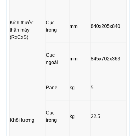
Kích thước
Cục
mm
840x205x840
thân máy
trong
(RxCxS)
Cục
mm
845x702x363
ngoài
Panel
kg
5
Cục
kg
22.5
Khối lượng
trong