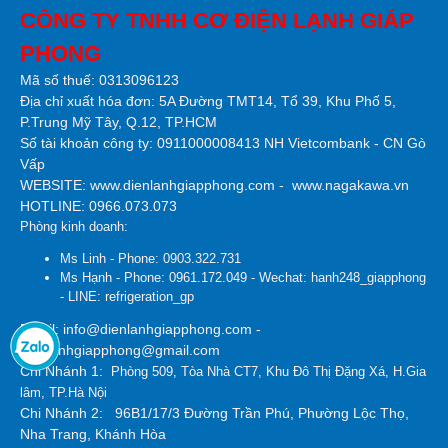
CÔNG TY TNHH CƠ ĐIỆN LẠNH GIÁP
PHONG
Mã số thuế: 0313096123
Địa chỉ xuất hóa đơn: 5A Đường TMT14, Tổ 39, Khu Phố 5,
P.Trung Mỹ Tây, Q.12, TP.HCM
Số tài khoản công ty:
0911000008413 NH Vietcombank - CN Gò
Vấp
WEBSITE:
www.dienlanhgiapphong.com
-
www.nagakawa.vn
HOTLINE: 0966.073.073
Phòng kinh doanh:
Ms Linh - Phone: 0903.322.731
Ms Hạnh - Phone: 0961.172.049 - Wechat: hanh248_giapphong
- LINE: refrigeration_gp
Email: info@dienlanhgiapphong.com -
dienlanhgiapphong@gmail.com
Chi Nhánh 1:
Phòng 509, Tòa Nhà CT7, Khu Đô Thị Đặng Xá, H.Gia
lâm, TP.Hà Nội
Chi Nhánh 2:
96B1/17/3 Đường Trần Phú, Phường Lộc Thọ,
Nha Trang, Khánh Hòa