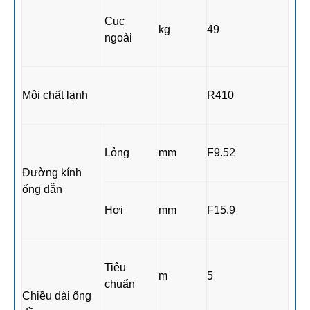
Cục
kg
49
ngoài
Môi chất lạnh
R410
Lỏng
mm
F9.52
Đường kính
ống dẫn
Hơi
mm
F15.9
Tiêu
m
5
chuẩn
Chiều dài ống