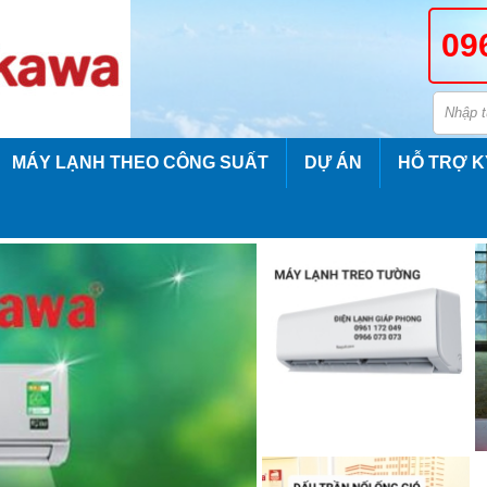
09
MÁY LẠNH THEO CÔNG SUẤT
DỰ ÁN
HỖ TRỢ K