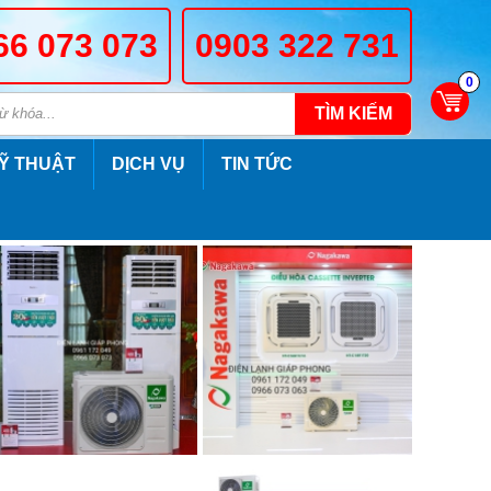
66 073 073
0903 322 731
0
TÌM KIẾM
Ỹ THUẬT
DỊCH VỤ
TIN TỨC