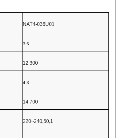
NAT4-036U01
3.6
12.300
4.3
14.700
220~240,50,1