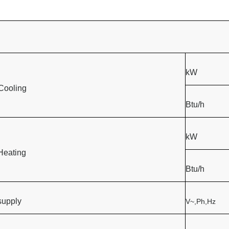
kW
Cooling
Btu/h
kW
Heating
Btu/h
supply
V~,Ph,Hz