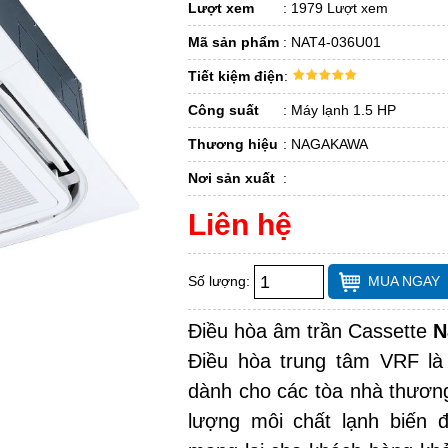
Lượt xem
:
1979 Lượt xem
Mã sản phẩm
:
NAT4-036U01
Tiết kiệm điện
:
Công suất
:
Máy lạnh 1.5 HP
Thương hiệu
:
NAGAKAWA
Nơi sản xuất
:
Liên hệ
Số lượng:
MUA NGAY
Điều hòa âm trần Cassette
N
Điều hòa trung tâm VRF là
dành cho các tòa nhà thươn
lượng môi chất lạnh biến 