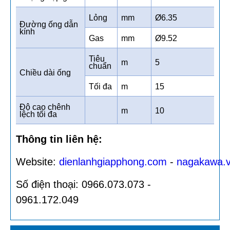
Lỏng
mm
Ø6.35
Đường ống dẫn
kính
Gas
mm
Ø9.52
Tiêu
m
5
chuẩn
Chiều dài ống
Tối đa
m
15
Độ cao chênh
m
10
lệch tối đa
Thông tin liên hệ:
Website:
dienlanhgiapphong.com
-
nagakawa.
Số điện thoại: 0966.073.073 -
0961.172.049