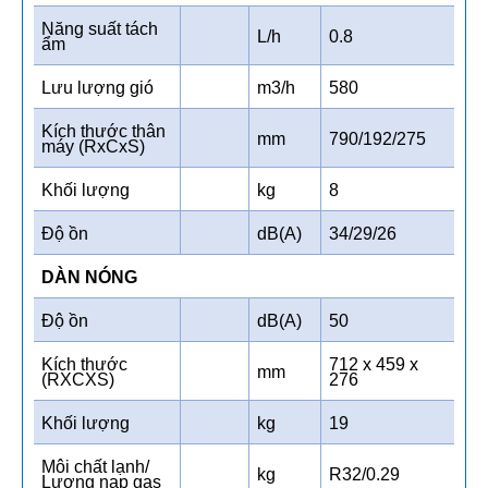
Năng suất tách
L/h
0.8
ẩm
Lưu lượng gió
m3/h
580
Kích thước thân
mm
790/192/275
máy (RxCxS)
Khối lượng
kg
8
Độ ồn
dB(A)
34/29/26
DÀN NÓNG
Độ ồn
dB(A)
50
Kích thước
712 x 459 x
mm
(RXCXS)
276
Khối lượng
kg
19
Môi chất lạnh/
kg
R32/0.29
Lượng nạp gas