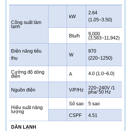
2.64
kW
(1.05~3.50)
Công suất làm
lạnh
9,000
Btu/h
(3,583~11,942)
Điện năng tiêu
870
W
thụ
(220~1250)
Cường độ dòng
4.0 (1.0~6.0)
A
điện
220~240V /1
Nguồn điện
V/P/Hz
pha/ 50 Hz
Số sao
5 sao
Hiệu suất năng
lượng
CSPF
4.51
DÀN LẠNH