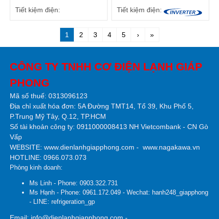
Tiết kiệm điện:
Tiết kiệm điện:
1
2
3
4
5
›
»
CÔNG TY TNHH CƠ ĐIỆN LẠNH GIÁP
PHONG
Mã số thuế: 0313096123
Địa chỉ xuất hóa đơn: 5A Đường TMT14, Tổ 39, Khu Phố 5,
P.Trung Mỹ Tây, Q.12, TP.HCM
Số tài khoản công ty:
0911000008413 NH Vietcombank - CN Gò
Vấp
WEBSITE:
www.dienlanhgiapphong.com
-
www.nagakawa.vn
HOTLINE: 0966.073.073
Phòng kinh doanh:
Ms Linh - Phone: 0903.322.731
Ms Hạnh - Phone: 0961.172.049 - Wechat: hanh248_giapphong
- LINE: refrigeration_gp
Email: info@dienlanhgiapphong.com -