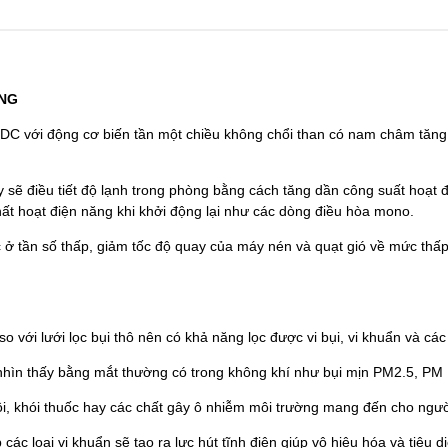
ĂNG
 với động cơ biến tần một chiều không chổi than có nam châm tăng m
 sẽ điều tiết độ lạnh trong phòng bằng cách tăng dần công suất hoạt đ
ất hoạt điện năng khi khởi động lại như các dòng điều hòa mono.
 ở tần số thấp, giảm tốc độ quay của máy nén và quạt gió về mức thấp
so với lưới lọc bụi thô nên có khả năng lọc được vi bụi, vi khuẩn và c
ể nhìn thấy bằng mắt thường có trong không khí như bụi mịn PM2.5, PM 1
ôi, khói thuốc hay các chất gây ô nhiễm môi trường mang đến cho người
 các loại vi khuẩn sẽ tạo ra lực hút tĩnh điện giúp vô hiệu hóa và tiêu d