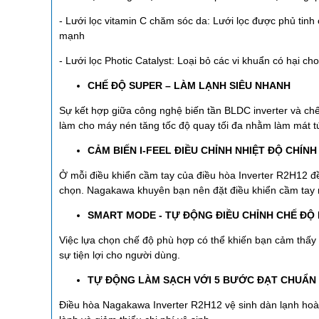
- Lưới lọc vitamin C chăm sóc da: Lưới lọc được phủ tinh
mạnh
- Lưới lọc Photic Catalyst: Loại bỏ các vi khuẩn có hại ch
CHẾ ĐỘ SUPER – LÀM LẠNH SIÊU NHANH
Sự kết hợp giữa công nghệ biến tần BLDC inverter và chế
làm cho máy nén tăng tốc độ quay tối đa nhằm làm mát tứ
CẢM BIẾN I-FEEL ĐIỀU CHỈNH NHIỆT ĐỘ CHÍN
Ở mỗi điều khiển cầm tay của điều hòa Inverter R2H12 đều
chọn. Nagakawa khuyên bạn nên đặt điều khiển cầm tay 
SMART MODE - TỰ ĐỘNG ĐIỀU CHỈNH CHẾ ĐỘ P
Việc lựa chọn chế độ phù hợp có thể khiến bạn cảm thấy 
sự tiện lợi cho người dùng.
TỰ ĐỘNG LÀM SẠCH VỚI 5 BƯỚC ĐẠT CHUẨN
Điều hòa Nagakawa Inverter R2H12 vệ sinh dàn lạnh hoàn 