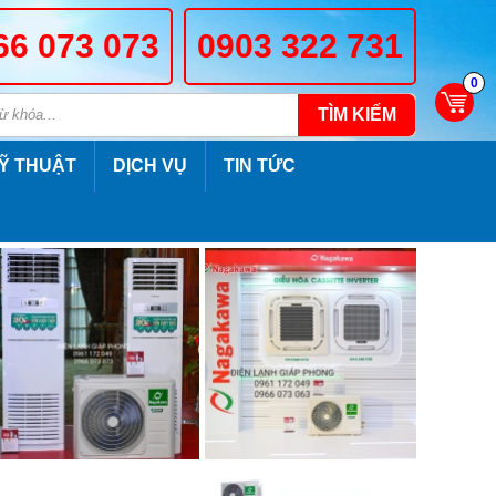
66 073 073
0903 322 731
0
TÌM KIẾM
Ỹ THUẬT
DỊCH VỤ
TIN TỨC