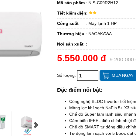
Mã sản phẩm
:
NIS-C09R2H12
Tiết kiệm điện
:
Công suất
:
Máy lạnh 1 HP
Thương hiệu
:
NAGAKAWA
Nơi sản xuất
:
5.550.000 đ
9.200.000 
Số lượng:
MUA NGAY
Đặc điểm nổi bật:
Công nghệ BLDC Inverter tiết kiệ
Màng lọc khí sạch NaFin 5+ X3 s
Chế độ Super làm lạnh siêu nhanh
Cảm biến IFEEL điều chỉnh nhiệt độ
Chế độ SMART tự động điều chỉnh c
Tự động làm sạch với 5 bước đạt 