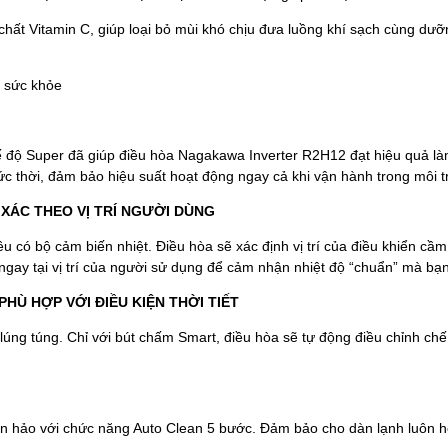
 chất Vitamin C, giúp loại bỏ mùi khó chịu đưa luồng khí sạch cùng dưỡ
o sức khỏe
 độ Super đã giúp điều hòa Nagakawa Inverter R2H12 đạt hiệu quả làm 
c thời, đảm bảo hiệu suất hoạt động ngay cả khi vận hành trong môi t
H XÁC THEO VỊ TRÍ NGƯỜI DÙNG
 có bộ cảm biến nhiệt. Điều hòa sẽ xác định vị trí của điều khiển cầm 
ngay tại vị trí của người sử dụng để cảm nhận nhiệt độ “chuẩn” mà b
HÙ HỢP VỚI ĐIỀU KIỆN THỜI TIẾT
lúng túng. Chỉ với bút chấm Smart, điều hòa sẽ tự động điều chỉnh ch
hảo với chức năng Auto Clean 5 bước. Đảm bảo cho dàn lạnh luôn hoạt