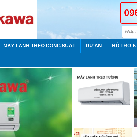
09
MÁY LẠNH THEO CÔNG SUẤT
DỰ ÁN
HỖ TRỢ K