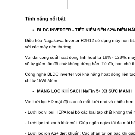
Tính năng nổi bật:
BLDC INVERTER - TIẾT KIỆM ĐẾN 62% ĐIỆN N
Điều hòa Nagakawa Inverter R2H12 sử dụng máy nén BLDC
với các máy nén thường.
Với dải công suất hoạt động linh hoạt từ 18% - 128%, máy
sẽ tự giảm tốc độ chứ không dừng hẳn. Từ đó, hạn chế th
Công nghệ BLDC inverter với khả năng hoạt động liên tục
chỉ từ 1kWh/đêm.
MÀNG LỌC KHÍ SẠCH NaFin 5+ X3 SỨC MẠNH
Với lưới lọc HD mật độ cao có mắt lưới nhỏ và nhiều hơn 
- Lưới lọc vi bụi HEPA loại bỏ các loại tạp chất không th
- Lưới lọc trà xanh khử mùi: Giúp ngăn ngừa tối đa mùi h
- Lưới lọc ion Ag+ diệt khuẩn: Các phân tử ion bạc khi gắp